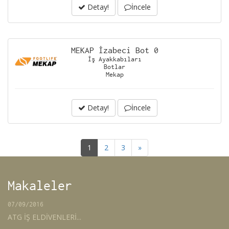
Detay!
İncele
MEKAP İzabeci Bot 0
İş Ayakkabıları
Botlar
Mekap
Detay!
İncele
1
2
3
»
Makaleler
07/09/2016
ATG İŞ ELDİVENLERİ...