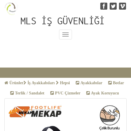
MLS İŞ GÜVENLİĞİ
Toggle
navigation
İş Ayakkabıları
Ürünler
İş Ayakkabıları
Hepsi
Ayakkabılar
Botlar
Terlik / Sandalet
PVC Çizmeler
Ayak Koruyucu