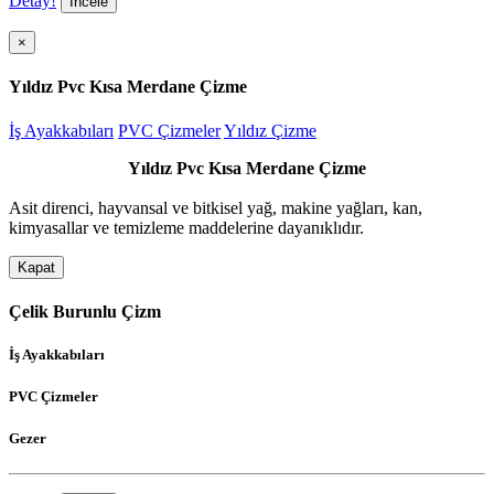
Detay!
İncele
×
Yıldız Pvc Kısa Merdane Çizme
İş Ayakkabıları
PVC Çizmeler
Yıldız Çizme
Yıldız Pvc Kısa Merdane Çizme
Asit direnci, hayvansal ve bitkisel yağ, makine yağları, kan,
kimyasallar ve temizleme maddelerine dayanıklıdır.
Kapat
Çelik Burunlu Çizm
İş Ayakkabıları
PVC Çizmeler
Gezer