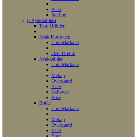
ATG
Starline
İş Ayakkabıları
Tüm Ürünler
Ayak Koruyucu
Tüm Markalar
Özel Üretim
Ayakkabılar
Tüm Markalar
Mekap
Overguard
YDS
U-Power
Base
Botlar
Tüm Markalar
Mekap
Overguard
YDS
Base