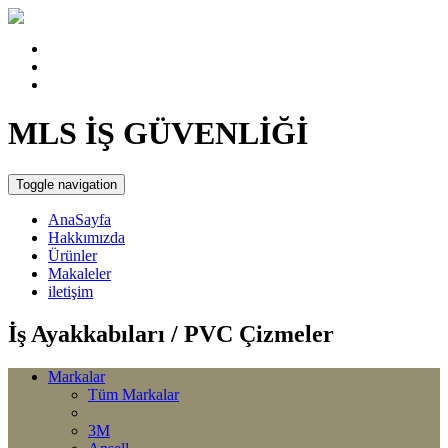
MLS İŞ GÜVENLİĞİ
Toggle navigation
AnaSayfa
Hakkımızda
Ürünler
Makaleler
iletişim
İş Ayakkabıları / PVC Çizmeler
Markalar
Tüm Markalar
3M