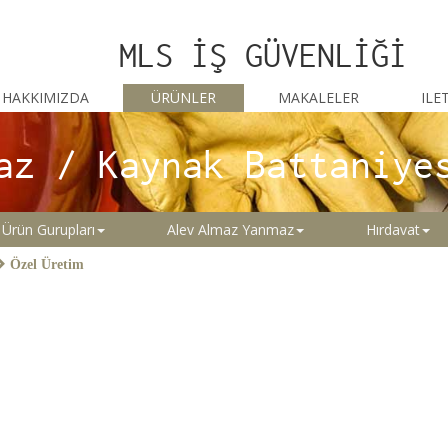
MLS İŞ GÜVENLİĞİ
HAKKIMIZDA
ÜRÜNLER
MAKALELER
ILE
az / Kaynak Battaniye
Ürün Gurupları
Alev Almaz Yanmaz
Hırdavat
Özel Üretim