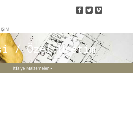
TIŞIM
si / Özel Üretim
İtfaiye Malzemeleri