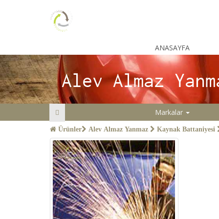
ANASAYFA
Alev Almaz Yanm
Markalar
Arama
Ürünler
Alev Almaz Yanmaz
Kaynak Battaniyesi